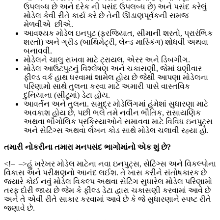
ઉપલબ્ધ છે અને દરેક ની પસંદ ઉપલબ્ધ છે) અને પસંદ કરેલું
મોડેલ કેવી રીતે કાર્ય કરે છે તેની ઊંડાણપૂર્વકની સમજ
મેળવીએ છીએ.
આવશ્યક મોડેલ ઇનપુટ (ફરજિયાત, સીમાની શરતો, પ્રારંભિક
શરતો) અને ગ્રીડ (બાથિમેટ્રી, લેન્ડ માસ્કિંગ) શોધવી અથવા
બનાવવી.
મોડેલને ચાલુ રાખવા માટે ટ્રાયલ, એરર અને ડિબગીંગ.
મોડેલ આઉટપુટનું વિશ્લેષણ અને ચકાસણી, જેમાં ઘણીવાર
ફીલ્ડ વર્ક હાથ ધરવામાં શામેલ હોય છે જેથી આપણા મોડેલના
પરિણામો સાથે તુલના કરવા માટે અમારી પાસે વાસ્તવિક
દુનિયાના (સીટૂમાં) ડેટા હોય.
આવર્તન અને તુલના. સમુદ્ર મોડેલિંગમાં હંમેશાં સુધારણા માટે
અવકાશ હોય છે, પછી ભલે તમે નવીન ભૌતિક, રાસાયણિક
અથવા ભૌગોલિક પ્રક્રિયાઓને સમાવવા માટે વિવિધ ઇનપુટ્સ
અને સેટિંગ્સ અથવા લેખન કોડ સાથે મોડેલ ચલાવી રહ્યા હો.
તમારી
નોકરીના
તમારા
મનપસંદ
ભાગોમાંનો
એક
શું
છે
?
<!–
–>હું ખરેખર મોડેલ માટેના નવા ઇનપુટ્સ, સેટિંગ્સ અને વિકલ્પોના
વિકાસ અને પરીક્ષણનો આનંદ લઈશ. તે ખાસ કરીને સંતોષકારક છે
જ્યારે કોઈ નવું મોડેલ વિકલ્પ અથવા સેટિંગ સુધારેલ મોડેલ પરિણામો
તરફ દોરી જાય છે જેમ કે ફીલ્ડ ડેટા દ્વારા ચકાસણી કરવામાં આવે છે
અને તે એવી રીતે સાકાર કરવામાં આવે છે કે જે સુધારણાને સ્પષ્ટ રીતે
જણાવે છે.