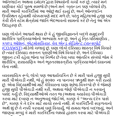
ઓનલાઈન અથવા ઇમેઇલ દ્વારા વિષયોની ચર્ચા કરું છું, ત્યારે મને
ઘણીવાર કોઈ પુરુષ સમજે છે (અને મને બ્રાન્ડન પણ બોલાવે છે).
મારી આખી કારકિર્દીમાં આ ઓછું થઈ રહ્યું છે, અને ઓનલઈન
ઉપસ્થિત રહેવાથી ચોક્કસપણે મદદ મળે છે, પરંતુ મહિલાઓ હજી પણ
કેવી રીતે સ્ટેમ ક્ષેત્રોમાં જાતિ ભેદભાવનો સામનો કરે છે તેનું આ એક
ઉદાહરણ છે.
ઘણા લોકોને આશ્ચર્ય થાય છે કે હું જીવવિજ્ઞાનને બદલે સમુદ્રની
શારીરિક પ્રક્રિયાઓનો અભ્યાસ કરું છું, અને હું ત્રિ-પરિમાણીય ,
કપલ્ડ ઓશન, એટમોસફિયર, વેવ એન્ડ સેડિમેન્ટ ટ્રાન્સપોર્ટ
(COAWST)
મોડેલો ચલાવું છું. ઘણા લોકો દરિયાઇ શાસ્ત્ર વિષે વિચારે
છે ત્યારે દરિયાઇ સસ્તન પ્રાણીઓ વિષે વિચારે છે, અને દરિયાઇ
જીવન ટકી રહેવા જેના પર નિર્ભર છે તેવા બધા આંતરિક સંબંધો જેમ કે
શારીરિક, રાસાયણિક અને ભૂસ્તરશાસ્ત્રીય પ્રક્રિયાઓને ધ્યાનમાં
લેતા નથી.
વ્યવસાયિક રૂપે, લોકો પણ આશ્ચર્યચકિત છે કે મારી પાસે હજી સુધી
મારી પીએચડી નથી, જે હું ૨૦૨૦ ના પાનખર ઋતુથી શરૂ કરી રહ્યો
છું. એવા વિદ્યાર્થીઓ માટે કેરિયરના ઘણા શ્રેષ્ઠ વિકલ્પો છે કે જેમણે
હજી સુધી પીએચડી નથી કરી, અથવા જેણે પીએચડી ન કરવાનું
પસંદ કર્યું છે. વિદ્યાર્થીઓએ તરત જ (અથવા ક્યારેય) પીએચડી
કરવા માટે દબાણ ન અનુભવવું જોઈએ, કારણ કે “અન્ય દરેક પાસે
છે”, કારણ કે તે દરેક માટે સાચો રસ્તો નથી. મેં કારકિર્દીની સફળતાનો
અર્થ શું છે તે નક્કી કરવામાં ઘણું વિચાર્યું, જે સમય જતાં બદલાયું, અને
જાણવા મળ્યું કે મારી કારકિર્દીના લક્ષ્યો હાંસલ કરવા માટે પીએચડી