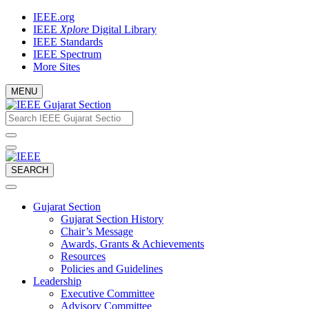
Skip
IEEE.org
to
IEEE
Xplore
Digital Library
content
IEEE Standards
IEEE Spectrum
More Sites
MENU
Email
What
would
address
you
like
to
SEARCH
search
for?
Gujarat Section
Gujarat Section History
Chair’s Message
Awards, Grants & Achievements
Resources
Policies and Guidelines
Leadership
Executive Committee
Advisory Committee