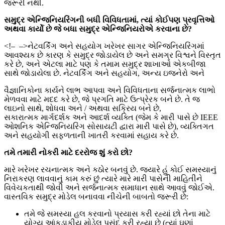
જરૂરી નથી.
સમુદ્ર
એન્જિનિયરિંગની
બધી
વિવિધતામાં
,
ત્યાં
કોઈપણ
પ્રવૃત્તિઓ
અથવા
કાર્યો
છે
જે
બધા
સમુદ્ર
એન્જિનિયરોએ
કરવાના
છે
?
<!–
–>નેટવર્કિંગ અને સહયોગ ખરેખર સાગર એન્જિનિયરિંગમાં
આવશ્યક છે કારણ કે સમુદ્ર જોડાયેલ છે અને સમગ્ર વિશ્વને વિસ્તૃત
કરે છે, અને એટલા માટે પણ કે તમામ સમુદ્ર શાખાઓ એકબીજા
સાથે જોડાયેલા છે. નેટવર્કિંગ અને સહયોગ, અન્ય ઇજનેરો અને
વૈજ્ઞાનિકોના કાર્યને લાભ આપવા અને વિવિધતાના સર્જનાત્મક લાભો
મેળવવા માટે મદદ કરે છે, જે પ્રગતિ માટે ઉત્પ્રેરક બને છે. તે જ
લાઇનો સાથે, શોધવા અને / અથવા સક્રિય બને છે,
સકારાત્મક માર્ગદર્શક અને આદર્શ વ્યક્તિ (જેમ કે મારી પાસે છે IEEE
ઓશનિક એન્જિનિયરિંગ સોસાયટી દ્વારા મારી પાસે છે), વ્યક્તિગત
અને સહયોગી સફળતાની ખાતરી કરવામાં સહાય કરે છે.
તમે
તમારી
નોકરી
માટે
દરરોજ
શું
કરો
છો
?
મારે ખરેખર રચનાત્મક અને કઠોર બનવું છે. જ્યારે હું કોઈ સમસ્યાનું
નિરાકરણ લાવવાનું કામ કરું છું ત્યારે મારે મારી પાસેની માહિતીને
વિવેચકતાથી જોવી અને સર્જનાત્મક સમાધાન સાથે આવવું જોઈએ.
વાસ્તવિક સમુદ્ર મોડેલ બનાવવા નીચેની બાબતો જરૂરી છે:
તમે જે સમસ્યા હલ કરવાનો પ્રયાસ કરી રહ્યાં છો તેના માટે
યોગ્ય આંકડાકીય મોડેલ પસંદ કરી રહ્યા છે (ત્યાં ઘણાં