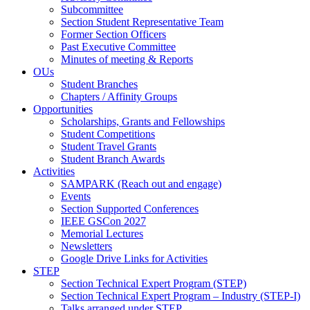
Subcommittee
Section Student Representative Team
Former Section Officers
Past Executive Committee
Minutes of meeting & Reports
OUs
Student Branches
Chapters / Affinity Groups
Opportunities
Scholarships, Grants and Fellowships
Student Competitions
Student Travel Grants
Student Branch Awards
Activities
SAMPARK (Reach out and engage)
Events
Section Supported Conferences
IEEE GSCon 2027
Memorial Lectures
Newsletters
Google Drive Links for Activities
STEP
Section Technical Expert Program (STEP)
Section Technical Expert Program – Industry (STEP-I)
Talks arranged under STEP