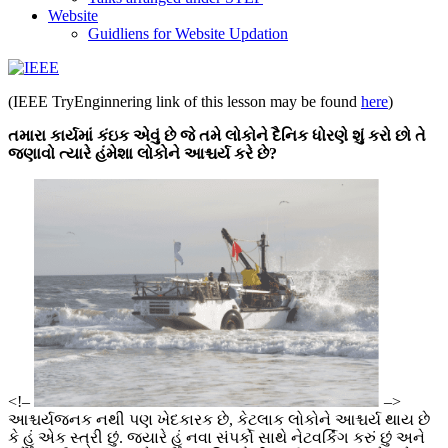
Website
Guidliens for Website Updation
IEEE
(IEEE TryEnginnering link of this lesson may be found
here
)
Collabratec
તમારા
કાર્યમાં
કંઇક
એવું
છે
જે
તમે
લોકોને
દૈનિક
ધોરણે
શું
કરો
છો
તે
જણાવો
ત્યારે
હંમેશા
લોકોને
આશ્ચર્ય
કરે
છે
?
<!–
–>
આશ્ચર્યજનક નથી પણ ખેદકારક છે, કેટલાક લોકોને આશ્ચર્ય થાય છે
કે હું એક સ્ત્રી છું. જ્યારે હું નવા સંપર્કો સાથે નેટવર્કિંગ કરું છું અને